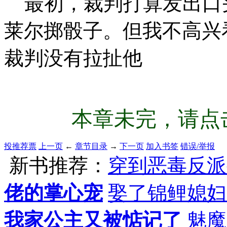
最初，裁判打算发出口
莱尔掷骰子。但我不高兴
裁判没有拉扯他
本章未完，请点击
投推荐票
上一页
←
章节目录
→
下一页
加入书签
错误/举报
新书推荐：
穿到恶毒反派
佬的掌心宠
娶了锦鲤媳妇
我家公主又被惦记了
魅魔