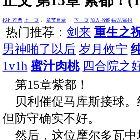
正文 第15章 紫都！(1/
投推荐票
上一页
←
章节目录
→
下一页
加入书签
错误/举报
热门推荐：
剑来
重生之
男神啪了以后
岁月攸宁
1v1h
蜜汁肉桃
四合院之
第15章紫都！
贝利催促马库斯接球。
但防守确实不好。
然后，这位摩尔多瓦中