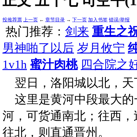
正文 五十七 司空平(1/
投推荐票
上一页
←
章节目录
→
下一页
加入书签
错误/举报
热门推荐：
剑来
重生之
男神啪了以后
岁月攸宁
1v1h
蜜汁肉桃
四合院之
翌日，洛阳城以北，天
这里是黄河中段最大的
河，可货通南北；往西，
往北，则直通晋州。