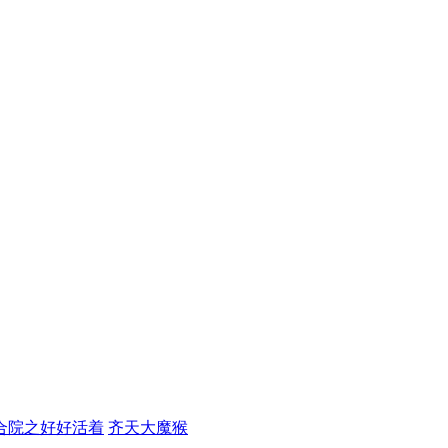
合院之好好活着
齐天大魔猴