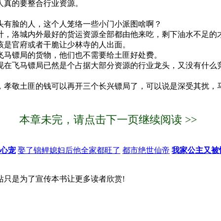
人真的要整合行业资源。
头有脸的人，这个人笼络一些小门小派图啥啊？
，洛城内外最好的货运资源全部都由他来吃，剩下油水不足的
该是官府或者干脆让少林寺的人出面。
飞马镖局的货物，他们也不需要给土匪好处费。
在飞马镖局已然是个占据大部分资源的行业龙头，又没有什么
孝敬土匪的钱可以再开三个长兴镖局了，可以说是深受其扰，
本章未完，请点击下一页继续阅读 >>
心宠
娶了锦鲤媳妇后他全家都旺了
都市绝世仙帝
我家公主又被
站只是为了宣传本书让更多读者欣赏!