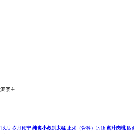
龙寨寨主
了以后
岁月攸宁
纯禽小叔别太猛
止渴（骨科）1v1h
蜜汁肉桃
四