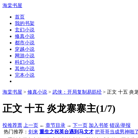
海棠书屋
首页
我的书架
玄幻小说
修真小说
都市小说
穿越小说
网游小说
科幻小说
其他小说
完本小说
海棠书屋
>
修真小说
>
武侠：开局复制易筋经
> 正文 十五 炎
正文 十五 炎龙寨寨主(1/7)
投推荐票
上一页
←
章节目录
→
下一页
加入书签
错误/举报
热门推荐：
剑来
重生之祝英台遇到马文才
把哥哥当成男神啪