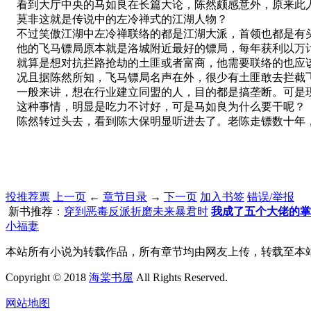
看到大厅中央的马如良在长篇大论，陈然颇感意外，原来此
莫非这就是传说中的左冷禅式的江湖人物？
不过笑傲江湖中左冷禅联络的都是江湖大派，首领也都是有
他的飞马镖局原本就是洛城附近最好的镖局，每年获利以万计
就算是想对抗拦路抢劫的土匪或者富商，他需要联络的也应
况且据陈然所知，飞马镖局名声在外，很少有土匪敢去拦截
一般来讲，想在行业建立同盟的人，目的都是搞垄断。可是现
这种事情，明显是吃力不讨好，可是马如良为什么要干呢？
陈然转过头去，看到陈大保明显听进去了。老陈走镖数十年，
投推荐票
上一页
←
章节目录
→
下一页
加入书签
错误/举报
新书推荐：
穿到恶毒反派折磨未来暴君时
我成了五个大佬的掌
小福妻
本站所有小说为转载作品，所有章节均由网友上传，转载至本
Copyright © 2018
海棠书屋
All Rights Reserved.
网站地图