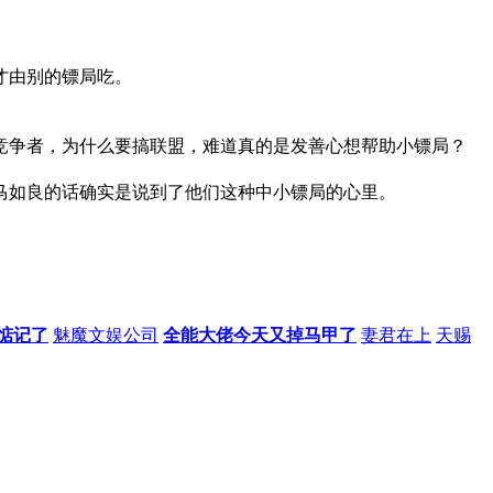
才由别的镖局吃。
竞争者，为什么要搞联盟，难道真的是发善心想帮助小镖局？
马如良的话确实是说到了他们这种中小镖局的心里。
惦记了
魅魔文娱公司
全能大佬今天又掉马甲了
妻君在上
天赐