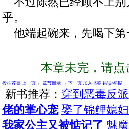
不过陈然已经顾不上别
乎。
他端起碗来，先喝下第
本章未完，请点击
投推荐票
上一页
←
章节目录
→
下一页
加入书签
错误/举报
新书推荐：
穿到恶毒反派
佬的掌心宠
娶了锦鲤媳妇
我家公主又被惦记了
魅魔