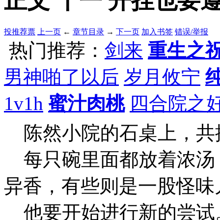
正文 十一 开挂也要遵循
投推荐票
上一页
←
章节目录
→
下一页
加入书签
错误/举报
热门推荐：
剑来
重生之
男神啪了以后
岁月攸宁
1v1h
蜜汁肉桃
四合院之
陈然小院的石桌上，共
每只碗里面都放着浓汤
异香，有些则是一股怪味
他要开始进行新的尝试