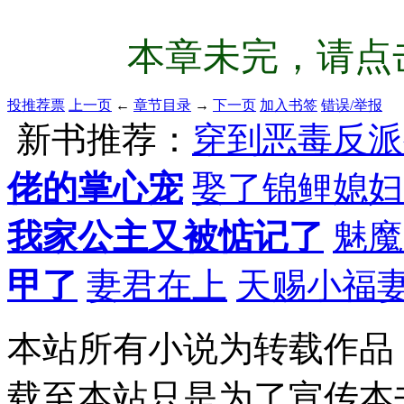
本章未完，请点击
投推荐票
上一页
←
章节目录
→
下一页
加入书签
错误/举报
新书推荐：
穿到恶毒反派
佬的掌心宠
娶了锦鲤媳妇
我家公主又被惦记了
魅魔
甲了
妻君在上
天赐小福
本站所有小说为转载作品
载至本站只是为了宣传本