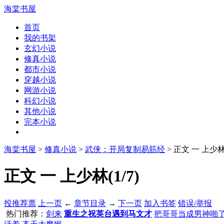
海棠书屋
首页
我的书架
玄幻小说
修真小说
都市小说
穿越小说
网游小说
科幻小说
其他小说
完本小说
海棠书屋
>
修真小说
>
武侠：开局复制易筋经
> 正文 一 上少
正文 一 上少林(1/7)
投推荐票
上一页
←
章节目录
→
下一页
加入书签
错误/举报
热门推荐：
剑来
重生之祝英台遇到马文才
把哥哥当成男神啪