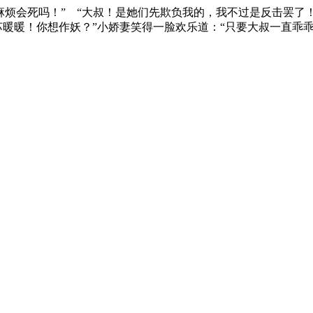
不惹麻烦会死吗！” “大叔！是她们先欺负我的，我不过是反击罢
苏暖暖！你想作妖？”小娇妻笑得一脸欢乐道：“只要大叔一直乖