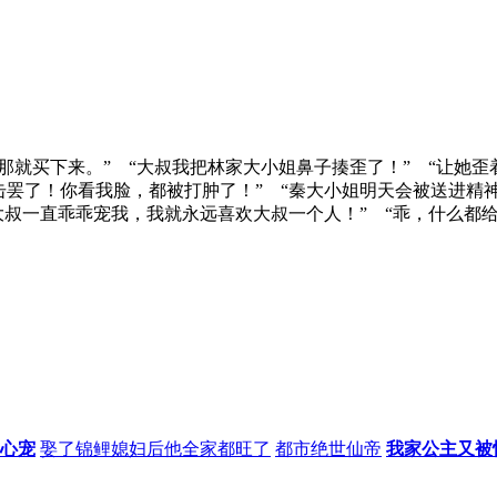
就买下来。” “大叔我把林家大小姐鼻子揍歪了！” “让她歪
击罢了！你看我脸，都被打肿了！” “秦大小姐明天会被送进精
要大叔一直乖乖宠我，我就永远喜欢大叔一个人！” “乖，什么都
心宠
娶了锦鲤媳妇后他全家都旺了
都市绝世仙帝
我家公主又被