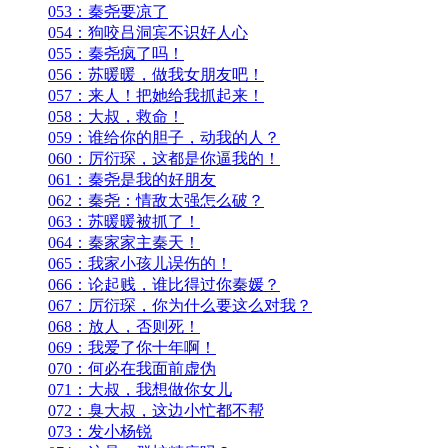
053：秦尧要凉了
054：狗咬吕洞宾不识好人心
055：秦尧疯了吗！
056：苏暖暖，做我女朋友吧！
057：来人！把她给我抓起来！
058：大叔，救命！
059：谁给你的胆子，动我的人？
060：厉衍琛，这都是你逼我的！
061：秦尧是我的好朋友
062：秦尧：情敌太强怎么破？
063：苏暖暖被抓了！
064：秦家家主秦天！
065：我家小孩儿误伤的！
066：论起贱，谁比得过你秦媛？
067：厉衍琛，你为什么要这么对我？
068：放人，否则死！
069：我爱了你十年啊！
070：何必在我面前虚伪
071：大叔，我想做你女儿
072：臭大叔，这边小忙都不帮
073：发小杨锐