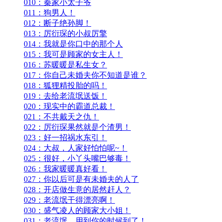
010：秦家小太子爷
011：狗男人！
012：断子绝孙脚！
013：厉衍琛的小叔厉擎
014：我就是你口中的那个人
015：我可是顾家的女主人！
016：苏暖暖是私生女？
017：你自己未婚夫你不知道是谁？
018：狐狸精投胎的吗！
019：去给老流氓送饭！
020：现实中的霸道总裁！
021：不共戴天之仇！
022：厉衍琛果然就是个渣男！
023：好一招祸水东引！
024：大叔，人家好怕怕呢~！
025：很好，小丫头嘴巴够毒！
026：我家暖暖真好看！
027：你以后可是有未婚夫的人了
028：开店做生意的居然赶人？
029：老流氓干得漂亮啊！
030：盛气凌人的顾家大小姐！
031：老流氓，用到你的时候到了！