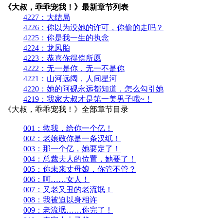
《大叔，乖乖宠我！》最新章节列表
4227：大结局
4226：你以为没她的许可，你偷的走吗？
4225：你是我一生的执念
4224：龙凤胎
4223：恭喜你得偿所愿
4222：无一是你，无一不是你
4221：山河远阔，人间星河
4220：她的阿砚永远都知道，怎么勾引她
4219：我家大叔才是第一美男子哦~！
《大叔，乖乖宠我！》全部章节目录
001：救我，给你一个亿！
002：老娘敬你是一条汉纸！
003：那一个亿，她要定了！
004：总裁夫人的位置，她要了！
005：你未来丈母娘，你管不管？
006：呵……女人！
007：又老又丑的老流氓！
008：我被迫以身相许
009：老流氓……你完了！