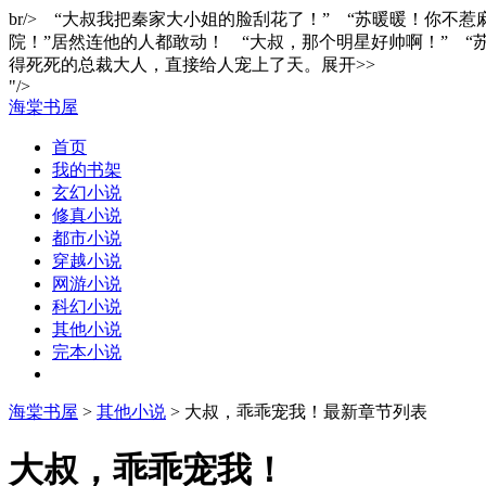
br/> “大叔我把秦家大小姐的脸刮花了！” “苏暖暖！你
院！”居然连他的人都敢动！ “大叔，那个明星好帅啊！” “
得死死的总裁大人，直接给人宠上了天。
展开>>
"/>
海棠书屋
首页
我的书架
玄幻小说
修真小说
都市小说
穿越小说
网游小说
科幻小说
其他小说
完本小说
海棠书屋
>
其他小说
> 大叔，乖乖宠我！最新章节列表
大叔，乖乖宠我！