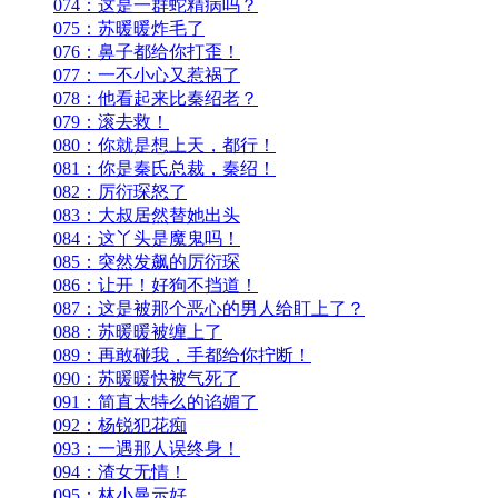
074：这是一群蛇精病吗？
075：苏暖暖炸毛了
076：鼻子都给你打歪！
077：一不小心又惹祸了
078：他看起来比秦绍老？
079：滚去救！
080：你就是想上天，都行！
081：你是秦氏总裁，秦绍！
082：厉衍琛怒了
083：大叔居然替她出头
084：这丫头是魔鬼吗！
085：突然发飙的厉衍琛
086：让开！好狗不挡道！
087：这是被那个恶心的男人给盯上了？
088：苏暖暖被缠上了
089：再敢碰我，手都给你拧断！
090：苏暖暖快被气死了
091：简直太特么的谄媚了
092：杨锐犯花痴
093：一遇那人误终身！
094：渣女无情！
095：林小曼示好